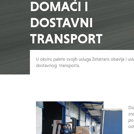
DOMAĆI I
DOSTAVNI
TRANSPORT
U okviru palete svojih usluga Zetatrans obavlja i us
dostavnog transporta.
Do
zn
po
od