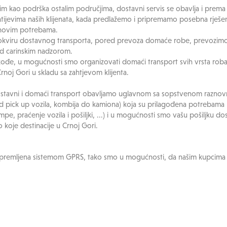
im kao podrška ostalim područjima, dostavni servis se obavlja i prem
htijevima naših klijenata, kada predlažemo i pripremamo posebna rješen
ihovim potrebama.
okviru dostavnog transporta, pored prevoza domaće robe, prevozimo i
d carinskim nadzorom.
kođe, u mogućnosti smo organizovati domaći transport svih vrsta roba
Crnoj Gori u skladu sa zahtjevom klijenta.
stavni i domaći transport
obavljamo uglavnom sa sopstvenom raznovr
od pick up vozila, kombija do kamiona) koja su prilagođena potrebama k
pe, praćenje vozila i pošiljki, ...) i u mogućnosti smo vašu pošiljku dos
o koje destinacije u Crnoj Gori.
 su opremljena sistemom GPRS, tako smo u mogućnosti, da našim kupci