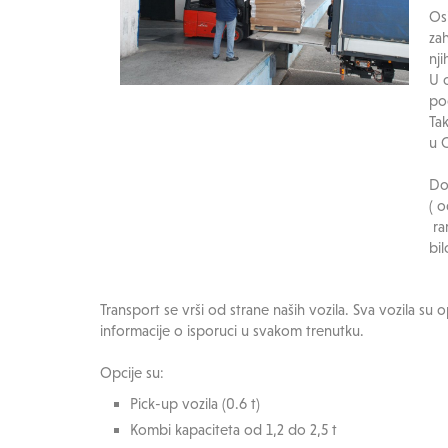
Os
za
nj
U 
po
Ta
u 
Do
( 
ram
bil
Transport se vrši od strane naših vozila. Sva vozila
informacije o isporuci u svakom trenutku.
Opcije su:
Pick-up vozila (0.6 t)
Kombi kapaciteta od 1,2 do 2,5 t