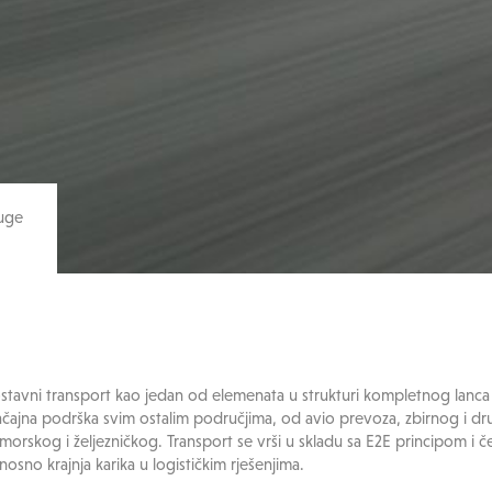
luge
stavni transport kao jedan od elemenata u strukturi kompletnog lanca 
ačajna podrška svim ostalim područjima, od avio prevoza, zbirnog i 
morskog i željezničkog. Transport se vrši u skladu sa E2E principom i č
nosno krajnja karika u logističkim rješenjima.