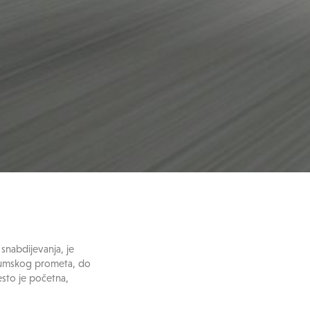
snabdijevanja, je
drumskog prometa, do
esto je početna,