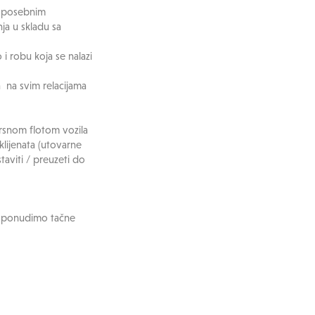
a posebnim
ja u skladu sa
 robu koja se nalazi
 na svim relacijama
snom flotom vozila
lijenata (utovarne
taviti / preuzeti do
ma ponudimo tačne