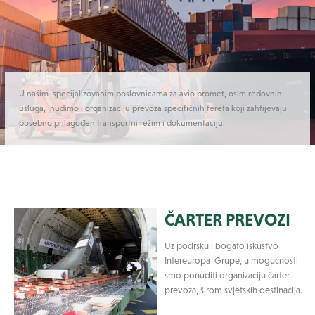
U našim specijalizovanim poslovnicama za avio promet, osim redovnih
usluga, nudimo i organizaciju prevoza specifičnih tereta koji zahtijevaju
posebno prilagođen transportni režim i dokumentaciju.
ČARTER PREVOZI
Uz podršku i bogato iskustvo
Intereuropa Grupe, u mogućnosti
smo ponuditi organizaciju čarter
prevoza, širom svjetskih destinacija.