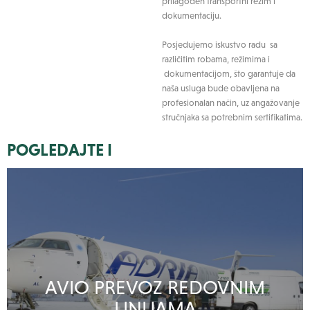
prilagođen transportni režim i
dokumentaciju.
Posjedujemo iskustvo radu sa
različitim robama, režimima i
dokumentacijom, što garantuje da
naša usluga bude obavljena na
profesionalan način, uz angažovanje
stručnjaka sa potrebnim sertifikatima.
POGLEDAJTE I
AVIO PREVOZ REDOVNIM
LINIJAMA