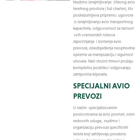
Nudimo iznajmljivanje čitavog avio
teretnog prostora ( full charter), što
podrazumijeva pripremu ugovora
o iznajmljivanju avio transportnog
kapaciteta, odgovornost za tačnost
svih vremenskih rokova
započinjanja i izvršenja avio
prevoza, obezbjeđenja neophodne
opreme za manipulaciju i sigurnost
utovara. Naši stručni timovi pružaju
kompletnu podršku i odgovaraju
zahtjevima klijenata.
SPECIJALNI AVIO
PREVOZI
U našim specijalizovanim
poslovnicama za avio promet, osim
redovnih usluga, nudimo i
organizaciju prevoza specifičnih
tereta koji zahtijevaju posebno