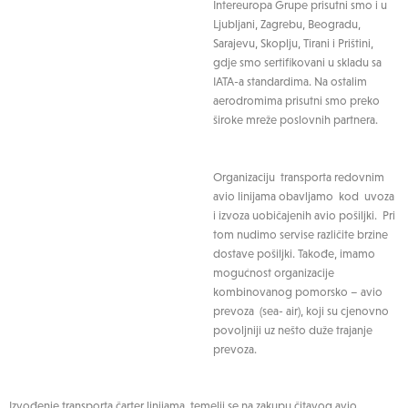
Intereuropa Grupe prisutni smo i u
Ljubljani, Zagrebu, Beogradu,
Sarajevu, Skoplju, Tirani i Prištini,
gdje smo sertifikovani u skladu sa
IATA-a standardima. Na ostalim
aerodromima prisutni smo preko
široke mreže poslovnih partnera.
Organizaciju transporta redovnim
avio linijama obavljamo kod uvoza
i izvoza uobičajenih avio pošiljki. Pri
tom nudimo servise različite brzine
dostave pošiljki. Takođe, imamo
mogućnost organizacije
kombinovanog pomorsko – avio
prevoza (sea- air), koji su cjenovno
povoljniji uz nešto duže trajanje
prevoza.
Izvođenje transporta čarter linijama, temelji se na zakupu čitavog avio