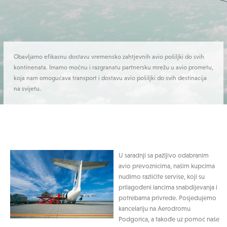
Obavljamo efikasnu dostavu vremensko zahtjevnih avio pošiljki do svih
kontinenata. Imamo moćnu i razgranatu partnersku mrežu u avio prometu,
koja nam omogućava transport i dostavu avio pošiljki do svih destinacija
na svijetu.
U saradnji sa pažljivo odabranim
avio prevoznicima, našim kupcima
nudimo različite servise, koji su
prilagođeni lancima snabdijevanja i
potrebama privrede. Posjedujemo
kancelariju na Aerodromu
Podgorica, a takođe uz pomoć naše