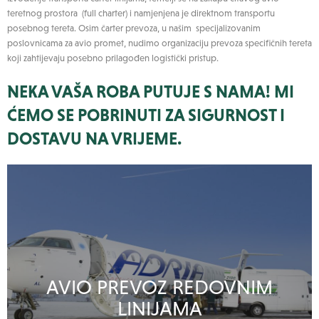
teretnog prostora (full charter) i namjenjena je direktnom transportu
posebnog tereta. Osim čarter prevoza, u našim specijalizovanim
poslovnicama za avio promet, nudimo organizaciju prevoza specifičnih tereta
koji zahtijevaju posebno prilagođen logistički pristup.
NEKA VAŠA ROBA PUTUJE S NAMA! MI
ĆEMO SE POBRINUTI ZA SIGURNOST I
DOSTAVU NA VRIJEME.
AVIO PREVOZ REDOVNIM
LINIJAMA