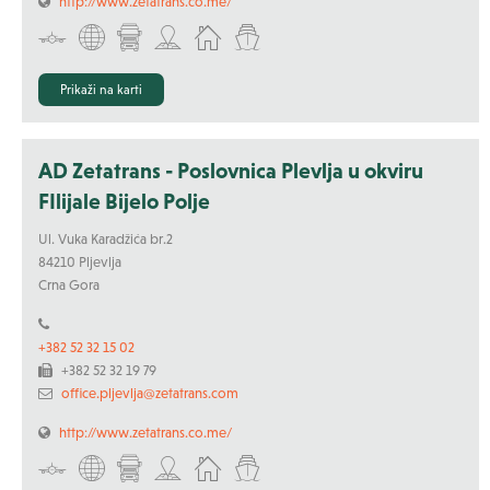
http://www.zetatrans.co.me/
Prikaži na karti
AD Zetatrans - Poslovnica Plevlja u okviru
FIlijale Bijelo Polje
Ul. Vuka Karadžića br.2
84210 Pljevlja
Crna Gora
+382 52 32 15 02
+382 52 32 19 79
office.pljevlja@zetatrans.com
http://www.zetatrans.co.me/