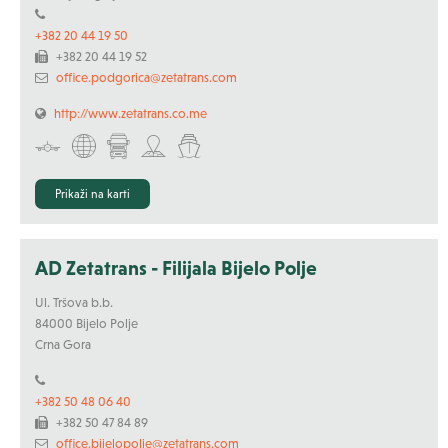
+382 20 44 19 50
+382 20 44 19 52
office.podgorica@zetatrans.com
http://www.zetatrans.co.me
Prikaži na karti
AD Zetatrans - Filijala Bijelo Polje
Ul. Tršova b.b.
84000 Bijelo Polje
Crna Gora
+382 50 48 06 40
+382 50 47 84 89
office.bijelopolje@zetatrans.com