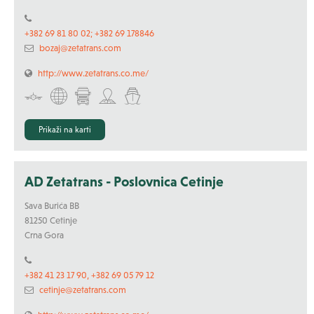
+382 69 81 80 02; +382 69 178846
bozaj@zetatrans.com
http://www.zetatrans.co.me/
Prikaži na karti
AD Zetatrans - Poslovnica Cetinje
Sava Burića BB
81250 Cetinje
Crna Gora
+382 41 23 17 90, +382 69 05 79 12
cetinje@zetatrans.com