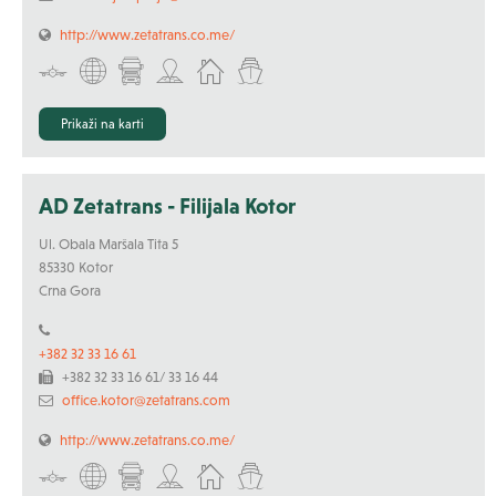
http://www.zetatrans.co.me/
Prikaži na karti
AD Zetatrans - Filijala Kotor
Ul. Obala Maršala Tita 5
85330 Kotor
Crna Gora
+382 32 33 16 61
+382 32 33 16 61/ 33 16 44
office.kotor@zetatrans.com
http://www.zetatrans.co.me/