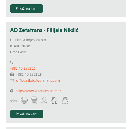
Prikaži na karti
AD Zetatrans - Filijala Nikšić
Ul. Danila Bojovića b.b.
81400 NikšIć
Crna Gora
+382 40 25 71 15
+382 40 25 71 18
office.niksic@zetatrans.com
http://www.zetatrans.co.me/
Prikaži na karti