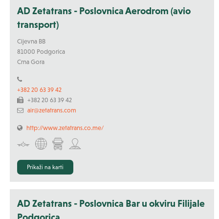
AD Zetatrans - Poslovnica Aerodrom (avio
transport)
Cijevna BB
81000 Podgorica
Crna Gora
+382 20 63 39 42
+382 20 63 39 42
air@zetatrans.com
http://www.zetatrans.co.me/
Prikaži na karti
AD Zetatrans - Poslovnica Bar u okviru Filijale
Podgorica