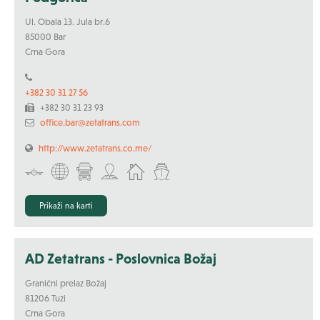
Ul. Obala 13. Jula br.6
85000 Bar
Crna Gora
+382 30 31 27 56
+382 30 31 23 93
office.bar@zetatrans.com
http://www.zetatrans.co.me/
Prikaži na karti
AD Zetatrans - Poslovnica Božaj
Granični prelaz Božaj
81206 Tuzi
Crna Gora