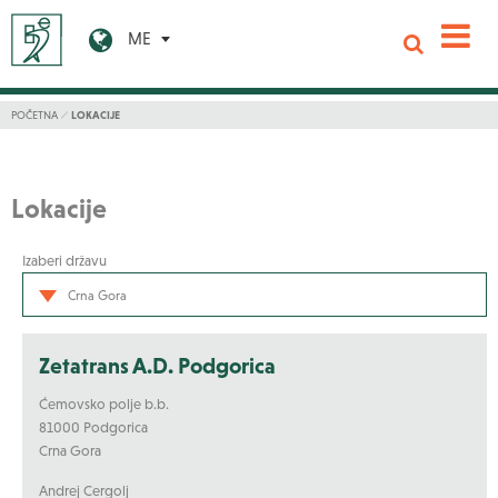
ME
POČETNA
LOKACIJE
Lokacije
Izaberi državu
Crna Gora
Zetatrans A.D. Podgorica
Ćemovsko polje b.b.
81000 Podgorica
Crna Gora
Andrej Cergolj