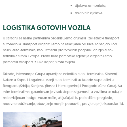
djelova za montažu;
rezervnih djelova.
LOGISTIKA GOTOVIH VOZILA
U saradnji sa našim partnerima organizujemo drumski i željeznički transport
automobila. Transport organizujemo na relacijama od luke Kopar, do i od
naših auto-terminala, kao i između proizvodnih pogona i drugih auto-
terminala širom Evrope. Preko naše pomorske agencije organizujemo
pomorski transport iz luke Kopar, širom svijeta.
Takođe, Intereuropa Grupa upravlja sa nekoliko auto -terminala u Sloveniji.
Nalaze u Kopru i Logatecu. Manji auto-terminali su takođe raspoloživi u
Beogradu (Srbija), Sarajevu (Bosna i Hercegovina) i Podgorici (Crna Gora). Na
svim terminalima garantovan je visok stepen sigurnosti, a vozilima se rukuje
na bezbijedan i odgo-voran način, uključujući tu periodične preglede,
redovno održavanje, obavljanje manjih popravki , provjeru prije isporuke itd.