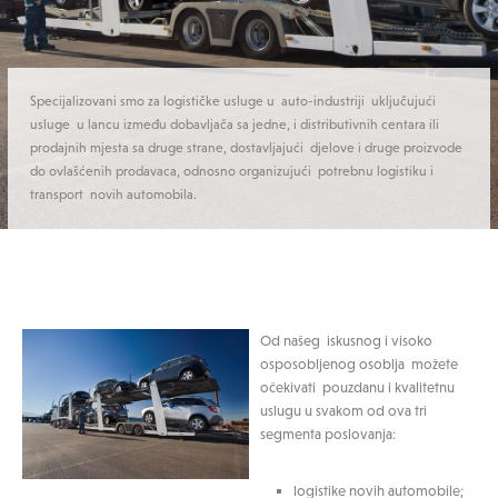
Specijalizovani smo za logističke usluge u auto-industriji uključujući
usluge u lancu između dobavljača sa jedne, i distributivnih centara ili
prodajnih mjesta sa druge strane, dostavljajući djelove i druge proizvode
do ovlašćenih prodavaca, odnosno organizujući potrebnu logistiku i
transport novih automobila.
Od našeg iskusnog i visoko
osposobljenog osoblja možete
očekivati pouzdanu i kvalitetnu
uslugu u svakom od ova tri
segmenta poslovanja:
logistike novih automobile;