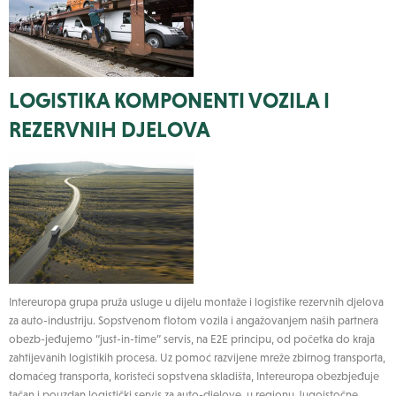
LOGISTIKA KOMPONENTI VOZILA I
REZERVNIH DJELOVA
Intereuropa grupa pruža usluge u dijelu montaže i logistike rezervnih djelova
za auto-industriju. Sopstvenom flotom vozila i angažovanjem naših partnera
obezb-jeđujemo “just-in-time” servis, na E2E principu, od početka do kraja
zahtijevanih logistikih procesa. Uz pomoć razvijene mreže zbirnog transporta,
domaćeg transporta, koristeći sopstvena skladišta, Intereuropa obezbjeđuje
tačan i pouzdan logistički servis za auto-djelove. u regionu Jugoistočne